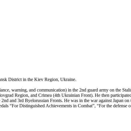
nsk District in the Kiev Region, Ukraine.
ce, warning, and communication) in the 2nd guard army on the Staling
ilovgrad Region, and Crimea (4th Ukrainian Front). He then participated i
he 2nd and 3rd Byelorussian Fronts. He was in the war against Japan on 
medals “For Distinguished Achievements in Combat”, “For the defense o