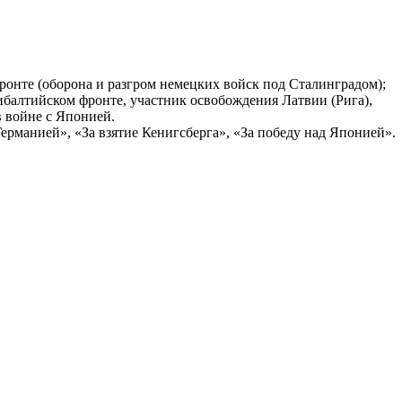
ронте (оборона и разгром немецких войск под Сталинградом);
ибалтийском фронте, участник освобождения Латвии (Рига),
в войне с Японией.
ерманией», «За взятие Кенигсберга», «За победу над Японией».