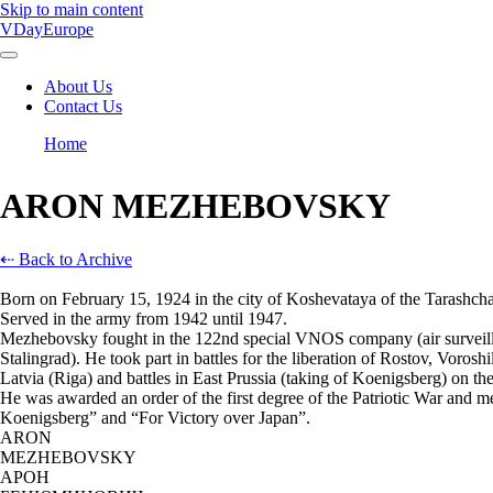
Skip to main content
VDayEurope
About Us
Contact Us
Main
navigation
Home
Breadcrumb
ARON MEZHEBOVSKY
⇠ Back to Archive
Born on February 15, 1924 in the city of Koshevataya of the Tarashcha
Served in the army from 1942 until 1947.
Mezhebovsky fought in the 122nd special VNOS company (air surveillan
Stalingrad). He took part in battles for the liberation of Rostov, Vorosh
Latvia (Riga) and battles in East Prussia (taking of Koenigsberg) on t
He was awarded an order of the first degree of the Patriotic War and 
Koenigsberg” and “For Victory over Japan”.
ARON
MEZHEBOVSKY
АРОН