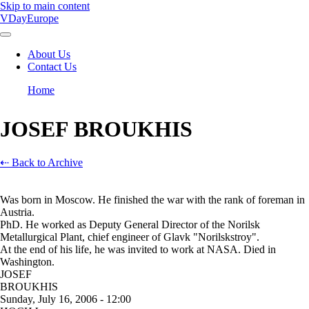
Skip to main content
VDayEurope
About Us
Contact Us
Main
navigation
Home
Breadcrumb
JOSEF BROUKHIS
⇠ Back to Archive
Was born in Moscow. He finished the war with the rank of foreman in
Austria.
PhD. He worked as Deputy General Director of the Norilsk
Metallurgical Plant, chief engineer of Glavk "Norilskstroy".
At the end of his life, he was invited to work at NASA. Died in
Washington.
JOSEF
BROUKHIS
Sunday, July 16, 2006 - 12:00