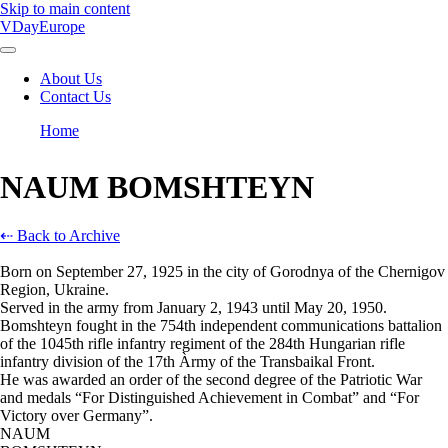
Skip to main content
VDayEurope
About Us
Contact Us
Main
navigation
Home
Breadcrumb
NAUM BOMSHTEYN
⇠ Back to Archive
Born on September 27, 1925 in the city of Gorodnya of the Chernigov
Region, Ukraine.
Served in the army from January 2, 1943 until May 20, 1950.
Bomshteyn fought in the 754th independent communications battalion
of the 1045th rifle infantry regiment of the 284th Hungarian rifle
infantry division of the 17th Àrmy of the Transbaikal Front.
He was awarded an order of the second degree of the Patriotic War
and medals “For Distinguished Achievement in Combat” and “For
Victory over Germany”.
NAUM