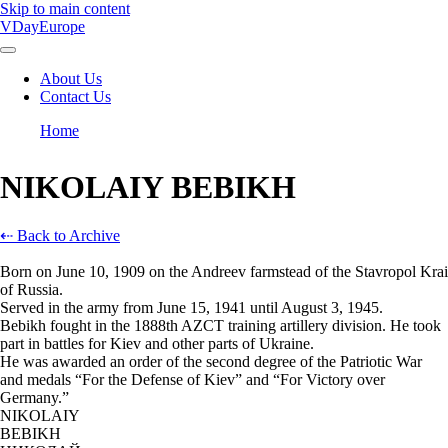
Skip to main content
VDayEurope
About Us
Contact Us
Main
navigation
Home
Breadcrumb
NIKOLAIY BEBIKH
⇠ Back to Archive
Born on June 10, 1909 on the Andreev farmstead of the Stavropol Krai
of Russia.
Served in the army from June 15, 1941 until August 3, 1945.
Bebikh fought in the 1888th AZCT training artillery division. He took
part in battles for Kiev and other parts of Ukraine.
He was awarded an order of the second degree of the Patriotic War
and medals “For the Defense of Kiev” and “For Victory over
Germany.”
NIKOLAIY
BEBIKH