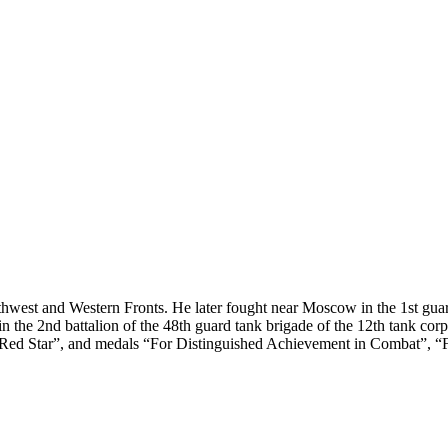
uthwest and Western Fronts. He later fought near Moscow in the 1st gua
in the 2nd battalion of the 48th guard tank brigade of the 12th tank corp
 “Red Star”, and medals “For Distinguished Achievement in Combat”, “F