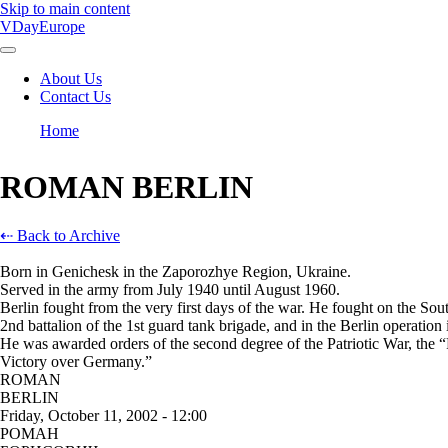
Skip to main content
VDayEurope
About Us
Contact Us
Main
navigation
Home
Breadcrumb
ROMAN BERLIN
⇠ Back to Archive
Born in Genichesk in the Zaporozhye Region, Ukraine.
Served in the army from July 1940 until August 1960.
Berlin fought from the very first days of the war. He fought on the So
2nd battalion of the 1st guard tank brigade, and in the Berlin operation 
He was awarded orders of the second degree of the Patriotic War, the
Victory over Germany.”
ROMAN
BERLIN
Friday, October 11, 2002 - 12:00
РОМАН