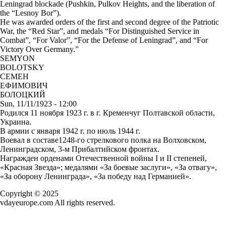
Leningrad blockade (Pushkin, Pulkov Heights, and the liberation of
the “Lesnoy Bor”).
He was awarded orders of the first and second degree of the Patriotic
War, the “Red Star”, and medals “For Distinguished Service in
Combat”, “For Valor”, “For the Defense of Leningrad”, and “For
Victory Over Germany.”
SEMYON
BOLOTSKY
СЕМЕН
ЕФИМОВИЧ
БОЛОЦКИЙ
Sun, 11/11/1923 - 12:00
Родился 11 ноября 1923 г. в г. Кременчуг Полтавской области,
Украина.
В армии с января 1942 г. по июль 1944 г.
Воевал в составе1248-го стрелкового полка на Волховском,
Ленинградском, 3-м Прибалтийском фронтах.
Награжден орденами Отечественной войны I и II степеней,
«Красная Звезда»; медалями «За боевые заслуги», «За отвагу»,
«За оборону Ленинграда», «За победу над Германией».
Copyright © 2025
vdayeurope.com All rights reserved.